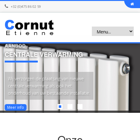
+32 (0)475 86 02 59
AANBOD
CENTRALE
VERWARMING
Wij verzorgen de plaatsing van nieuwe
centrale verwarming als ook het
onderhoud van uw bestaande installatie.
Meer info
Onze